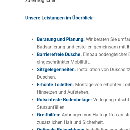
zu ermöglichen.
Unsere Leistungen im Überblick:
Beratung und Planung:
Wir beraten Sie umfas
Badsanierung und erstellen gemeinsam mit I
Barrierefreie Dusche:
Einbau bodengleicher D
eingeschränkter Mobilität.
Sitzgelegenheiten:
Installation von Duschsit
Duschen.
Erhöhte Toiletten:
Montage von erhöhten Toil
Hinsetzen und Aufstehen.
Rutschfeste Bodenbeläge:
Verlegung rutschf
Sturzunfällen.
Greifhilfen:
Anbringen von Haltegriffen an st
zusätzlichen Halt und Sicherheit.
Optimale Beleuchtung:
Installation von blen