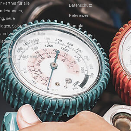
 Partner für alle
Datenschutz
inrichtungen,
Referenzen
ng, neue
Kontakt
agen, Solaranlagen,
umbäder, wirtschaftliche
Jetzt anrufen!
agen und intelligente
systeme. Mit einer 90
rmengeschichte bereits in
 Generation.