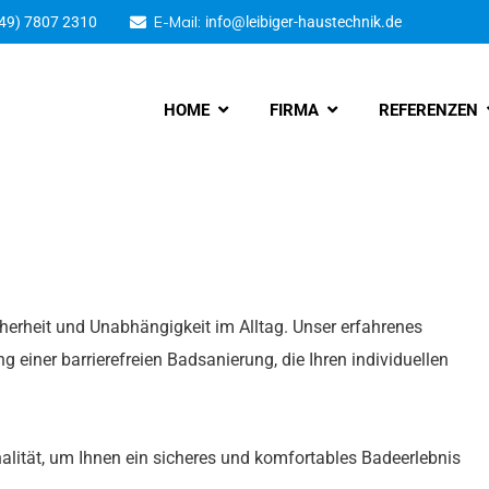
E-Mail:
49) 7807 2310
info@leibiger-haustechnik.de
HOME
FIRMA
REFERENZEN
herheit und Unabhängigkeit im Alltag. Unser erfahrenes
 einer barrierefreien Badsanierung, die Ihren individuellen
alität, um Ihnen ein sicheres und komfortables Badeerlebnis