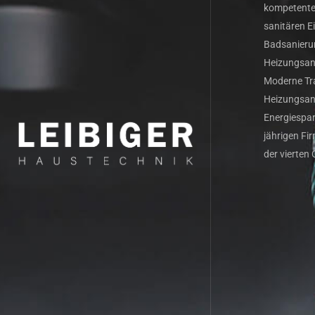
kompetenter
sanitären E
Badsanieru
Heizungsanl
Moderne Tra
Heizungsanl
Energiespar
jährigen Fi
der vierten