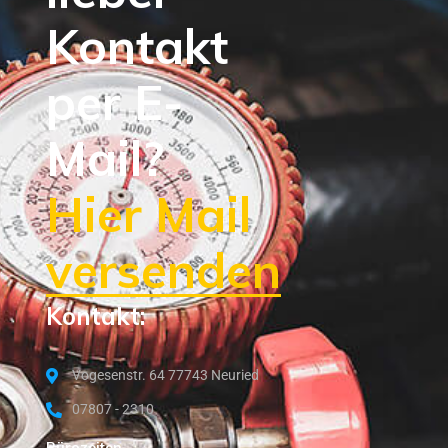
Kontakt
per E-
Mail?
Hier Mail
versenden
Kontakt:
Vogesenstr. 64 77743 Neuried
07807 - 2310
Bürozeiten