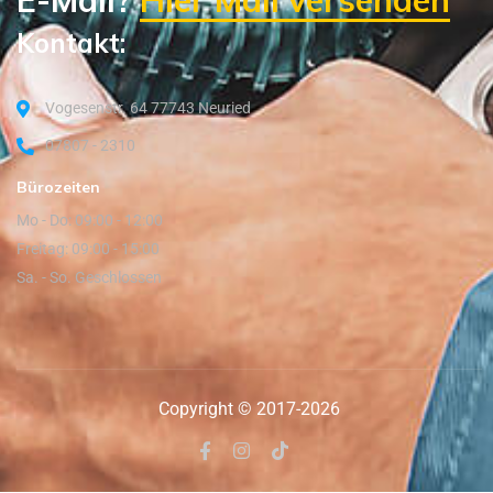
Kontakt:
Vogesenstr. 64 77743 Neuried
07807 - 2310
Bürozeiten
Mo - Do: 09:00 - 12:00
Freitag: 09:00 - 15:00
Sa. - So. Geschlossen
Copyright © 2017-2026