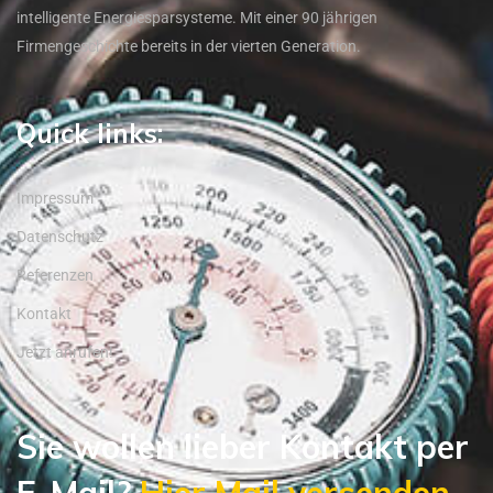
intelligente Energiesparsysteme. Mit einer 90 jährigen
Firmengeschichte bereits in der vierten Generation.
Quick links:
Impressum
Datenschutz
Referenzen
Kontakt
Jetzt anrufen!
Sie wollen lieber Kontakt per
E-Mail?
Hier Mail versenden