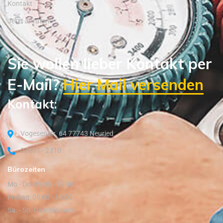
Kontakt
Jetzt anrufen!
Sie wollen lieber Kontakt per
E-Mail?
Hier Mail versenden
Kontakt:
Vogesenstr. 64 77743 Neuried
07807 - 2310
Bürozeiten
Mo - Do: 09:00 - 12:00
Freitag: 09:00 - 15:00
Sa. - So. Geschlossen